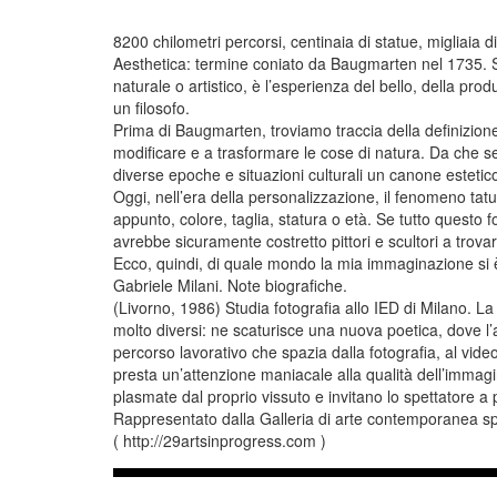
8200 chilometri percorsi, centinaia di statue, migliaia d
Aesthetica: termine coniato da Baugmarten nel 1735. Si 
naturale o artistico, è l’esperienza del bello, della produ
un filosofo.
Prima di Baugmarten, troviamo traccia della definizione d
modificare e a trasformare le cose di natura. Da che s
diverse epoche e situazioni culturali un canone estetic
Oggi, nell’era della personalizzazione, il fenomeno tat
appunto, colore, taglia, statura o età. Se tutto questo 
avrebbe sicuramente costretto pittori e scultori a tro
Ecco, quindi, di quale mondo la mia immaginazione si 
Gabriele Milani. Note biografiche.
(Livorno, 1986) Studia fotografia allo IED di Milano. La su
molto diversi: ne scaturisce una nuova poetica, dove l’
percorso lavorativo che spazia dalla fotografia, al video
presta un’attenzione maniacale alla qualità dell’immagin
plasmate dal proprio vissuto e invitano lo spettatore a
Rappresentato dalla Galleria di arte contemporanea spe
( http://29artsinprogress.com )