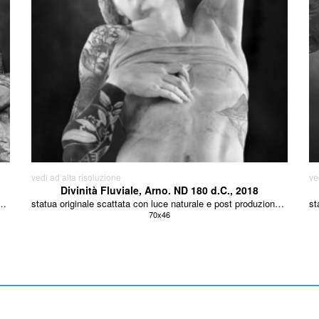
vedi ad alta risoluzione
ve
Divinità Fluviale, Arno. ND 180 d.C., 2018
con luce naturale e post produzione, carta baritata fine art
statua originale scattata con luce naturale e post produzione, carta baritata fine art
70x46