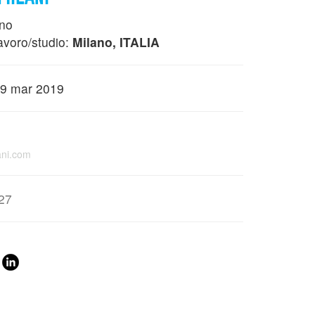
rno
avoro/studio:
Milano, ITALIA
 19 mar 2019
lani.com
27