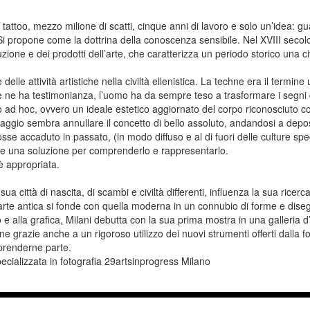
i tattoo, mezzo milione di scatti, cinque anni di lavoro e solo un’idea: gu
propone come la dottrina della conoscenza sensibile. Nel XVIII secolo, 
zione e dei prodotti dell’arte, che caratterizza un periodo storico una civi
elle attività artistiche nella civiltà ellenistica. La techne era il termi
e ne ha testimonianza, l’uomo ha da sempre teso a trasformare i segni 
o ad hoc, ovvero un ideale estetico aggiornato del corpo riconosciuto c
uaggio sembra annullare il concetto di bello assoluto, andandosi a depos
fosse accaduto in passato, (in modo diffuso e al di fuori delle culture s
vare una soluzione per comprenderlo e rappresentarlo.
è appropriata.
a città di nascita, di scambi e civiltà differenti, influenza la sua ricerca
arte antica si fonde con quella moderna in un connubio di forme e disegn
 e alla grafica, Milani debutta con la sua prima mostra in una galleria d’
e grazie anche a un rigoroso utilizzo dei nuovi strumenti offerti dalla 
 prenderne parte.
cializzata in fotografia 29artsinprogress Milano