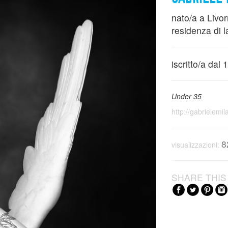
nato/a a Livo
residenza di l
iscritto/a dal
Under 35
http://gabrielemi
8
visualizzazioni:
SHARE THIS