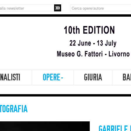
Iscriviti
Cerca
alla
opere/autore
newsletter
INALISTI
OPERE
GIURIA
BA
TOGRAFIA
GABRIELE 