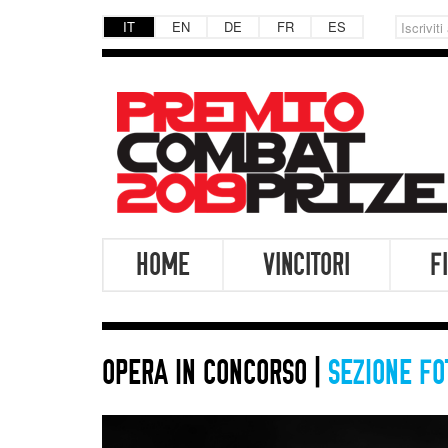
IT
EN
DE
FR
ES
PREMIO
GABRIELE
HOME
VINCITORI
F
COMBAT
MILANI
PRIZE
-
PREMIO
OPERA IN CONCORSO |
SEZIONE FO
COMBAT
PRIZE