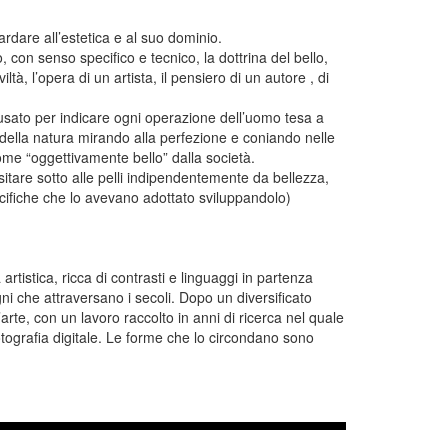
ardare all’estetica e al suo dominio.
con senso specifico e tecnico, la dottrina del bello,
ltà, l’opera di un artista, il pensiero di un autore , di
ne usato per indicare ogni operazione dell’uomo tesa a
della natura mirando alla perfezione e coniando nelle
ome “oggettivamente bello” dalla società.
itare sotto alle pelli indipendentemente da bellezza,
pecifiche che lo avevano adottato sviluppandolo)
 artistica, ricca di contrasti e linguaggi in partenza
i che attraversano i secoli. Dopo un diversificato
arte, con un lavoro raccolto in anni di ricerca nel quale
fotografia digitale. Le forme che lo circondano sono