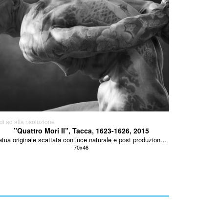
di ad alta risoluzione
”Quattro Mori II”, Tacca, 1623-1626, 2015
statua originale scattata con luce naturale e post produzione, carta baritata fine art
70x46